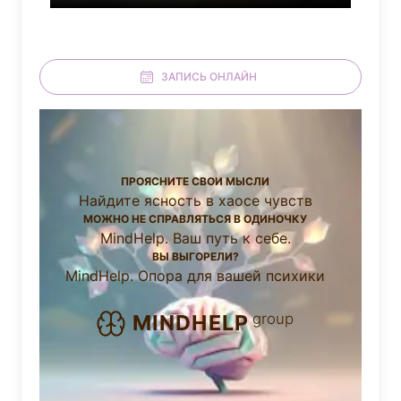
ЗАПИСЬ ОНЛАЙН
ПРОЯСНИТЕ СВОИ МЫСЛИ
Найдите ясность в хаосе чувств
МОЖНО НЕ СПРАВЛЯТЬСЯ В ОДИНОЧКУ
MindHelp. Ваш путь к себе.
ВЫ ВЫГОРЕЛИ?
MindHelp. Опора для вашей психики
group
MINDHELP