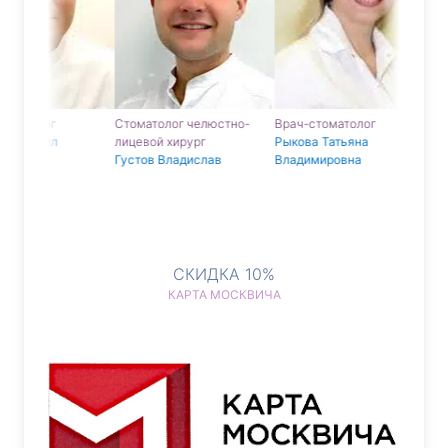
олог
Стоматолог челюстно-
Врач-стоматолог
Врач-с
хаил
лицевой хирург
Рыкова Татьяна
Шахназ
Густов Владислав
Владимировна
Алекса
Валерьевич
СКИДКА 10%
КАРТА МОСКВИЧА