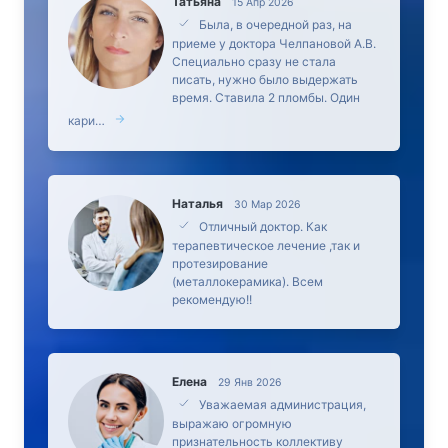
Татьяна
15 Апр 2026
Была, в очередной раз, на
приеме у доктора Челпановой А.В.
Специально сразу не стала
писать, нужно было выдержать
время. Ставила 2 пломбы. Один
кари…
Наталья
30 Мар 2026
Отличный доктор. Как
терапевтическое лечение ,так и
протезирование
(металлокерамика). Всем
рекомендую!!
Елена
29 Янв 2026
Уважаемая администрация,
выражаю огромную
признательность коллективу