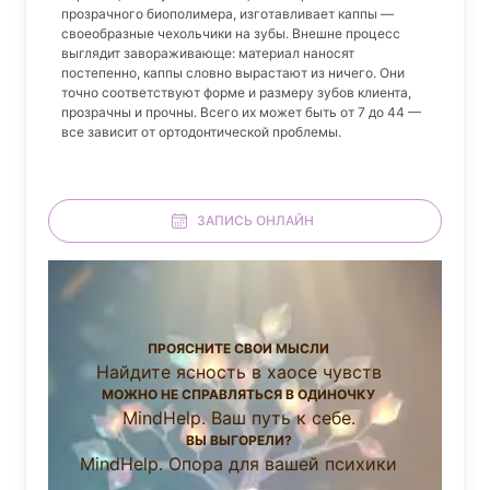
прозрачного биополимера, изготавливает каппы —
своеобразные чехольчики на зубы. Внешне процесс
выглядит завораживающе: материал наносят
постепенно, каппы словно вырастают из ничего. Они
точно соответствуют форме и размеру зубов клиента,
прозрачны и прочны. Всего их может быть от 7 до 44 —
все зависит от ортодонтической проблемы.
ЗАПИСЬ ОНЛАЙН
ПРОЯСНИТЕ СВОИ МЫСЛИ
Найдите ясность в хаосе чувств
МОЖНО НЕ СПРАВЛЯТЬСЯ В ОДИНОЧКУ
MindHelp. Ваш путь к себе.
ВЫ ВЫГОРЕЛИ?
MindHelp. Опора для вашей психики