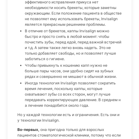
эффективного исправления прикуса нет
необходимости носить брекеты, которые заметны
окружающим. Если положение пациента в обществе
не позволяет ему использовать брекеты, Invisalign
является прекрасным решением проблемы.
В отличие от брекетов, каппы Invisalign можно
быстро и просто снять в любой момент: чтобы
почистить зубы, перед едой, перед важной встречей
и т.д. А затем также легко вновь надеть. Это не
только добавляет свободы, но и позволяет лучше
заботиться о гигиене.
Чтобы привыкнуть к ношению капп нужно не
больше пары часов, они удобно сидят на зубных
рядах и совершенно не мешают в обычной жизни.
Иногда технология Invisalign позволяет сократить
время лечения, поскольку каппы, которые
охватывают зубы со всех сторон, могут лучше
передавать корректирующее давление. В среднем н
а лечение понадобится около года.
Но у каждой технологии есть и ограничения. Есть они и
у технологии Invisalign.
Во-первых,
она пригодна только для взрослых
пациентов стоматологической клиники, потому что если