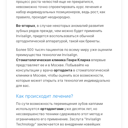
процесс роста челюстей еще не прекратился,
невозможно точно спроектировать курс лечения и
набор индивидуальных позиционеров, ведь рост, как
правило, проходит неоднородно.
Во-вторых
, в случае некоторых аномалий развития
зубных рядов прежде, чем можно будет применить
Invisalign, придется воспользоваться обычной
ортодонтической аппаратурой, такой как брекеты.
Более 500 тысяч пациентов по всему миру уже оценили
преимущества технологии Invisalign.
Стоматологическая клиника Генри Кларка
впервые
представляет ее и в Москве. Побывайте на
консультации у врача
ортодонта
в стоматологической
клиники в Москве, чтобы оценить все возможности,
которые может открыть эта технология индивидуально
для вас.
Как происходит лечение?
По сути возможность перемещения зубов каппами
используется
ортодонтами
уже десяток лет, но
несовершенство техники сдерживало этот метод и
ограничивало его применение. Заслуга "Invisalign
Technology" заключается во внедрении новейших