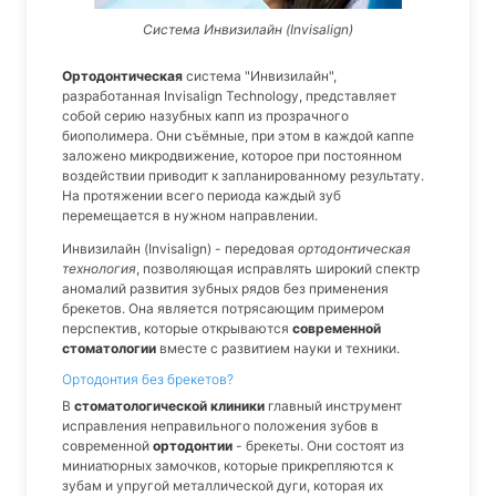
Система Инвизилайн (Invisalign)
Ортодонтическая
система "Инвизилайн",
разработанная Invisalign Technology, представляет
собой серию назубных капп из прозрачного
биополимера. Они съёмные, при этом в каждой каппе
заложено микродвижение, которое при постоянном
воздействии приводит к запланированному результату.
На протяжении всего периода каждый зуб
перемещается в нужном направлении.
Инвизилайн (Invisalign) - передовая
ортодонтическая
технология
, позволяющая исправлять широкий спектр
аномалий развития зубных рядов без применения
брекетов. Она является потрясающим примером
перспектив, которые открываются
современной
стоматологии
вместе с развитием науки и техники.
Ортодонтия без брекетов?
В
стоматологической клиники
главный инструмент
исправления неправильного положения зубов в
современной
ортодонтии
- брекеты. Они состоят из
миниатюрных замочков, которые прикрепляются к
зубам и упругой металлической дуги, которая их