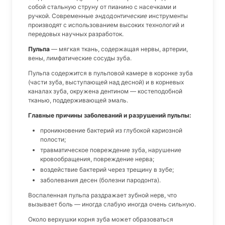
собой стальную струну от пианино с насечками и
ручкой. Современные
эндодонтические
инструменты
производят с использованием высоких технологий и
передовых научных разработок.
Пульпа
— мягкая ткань, содержащая нервы, артерии,
вены, лимфатические сосуды зуба.
Пульпа содержится в пульповой камере в коронке зуба
(части зуба, выступающей над десной) и в корневых
каналах зуба, окружена дентином — костеподобной
тканью, поддерживающей эмаль.
Главные причины заболеваний и разрушений пульпы:
проникновение бактерий из глубокой кариозной
полости;
травматическое повреждение зуба, нарушение
кровообращения, повреждение нерва;
воздействие бактерий через трещину в зубе;
заболевания десен (болезни пародонта).
Воспаленная пульпа раздражает зубной нерв, что
вызывает боль — иногда слабую иногда очень сильную.
Около верхушки корня зуба может образоваться