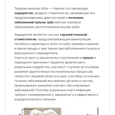
Терапия каналов зуба — главная составляющая
эндодонтии
, раздела стоматологии, занимающегося
предупреждением, диагностикой и
лечением
заболеваний пульпы зуба
(мягкое тканевое
образование, расположенное внутри зуба).
Эндодонтия является частью
терапевтической
стоматологии
, предусматривающей манипуляции
лечебного характера в полости зуба, корневых каналах
и прилегающих к ним тканях при заболеваниях пульпы и
верхушечного периодонтита.
Очаги острого и хронического воспаления в
пульпе
и
периодонте причиняют пациенту физические и
моральные неудобства, они могут служить источником
развития одонтогенных воспалительных процессов
челюстно-лицевой области и шеи, способны осложнить
течение заболеваний внутренних органов и систем,
провоцировать развитие очагово-обусловленных
заболеваний. Поэтому указанные очаги инфекции
требуют своевременного, адекватного и эффективного
эндодонтического лечения.