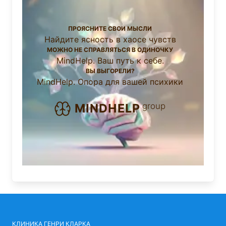
ПРОЯСНИТЕ СВОИ МЫСЛИ
Найдите ясность в хаосе чувств
МОЖНО НЕ СПРАВЛЯТЬСЯ В ОДИНОЧКУ
MindHelp. Ваш путь к себе.
ВЫ ВЫГОРЕЛИ?
MindHelp. Опора для вашей психики
group
MINDHELP
КЛИНИКА ГЕНРИ КЛАРКА