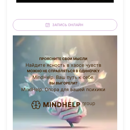
ЗАПИСЬ ОНЛАЙН
ПРОЯСНИТЕ СВОИ МЫСЛИ
Найдите ясность в хаосе чувств
МОЖНО НЕ СПРАВЛЯТЬСЯ В ОДИНОЧКУ
MindHelp. Ваш путь к себе.
ВЫ ВЫГОРЕЛИ?
MindHelp. Опора для вашей психики
group
MINDHELP