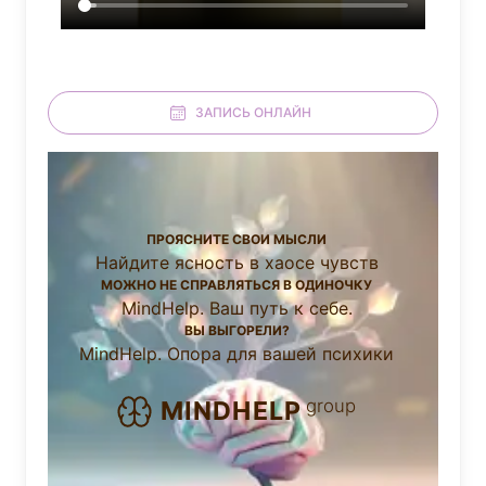
ЗАПИСЬ ОНЛАЙН
ПРОЯСНИТЕ СВОИ МЫСЛИ
Найдите ясность в хаосе чувств
МОЖНО НЕ СПРАВЛЯТЬСЯ В ОДИНОЧКУ
MindHelp. Ваш путь к себе.
ВЫ ВЫГОРЕЛИ?
MindHelp. Опора для вашей психики
group
MINDHELP