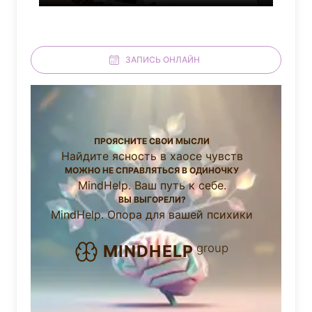
ЗАПИСЬ ОНЛАЙН
ПРОЯСНИТЕ СВОИ МЫСЛИ
Найдите ясность в хаосе чувств
МОЖНО НЕ СПРАВЛЯТЬСЯ В ОДИНОЧКУ
MindHelp. Ваш путь к себе.
ВЫ ВЫГОРЕЛИ?
MindHelp. Опора для вашей психики
group
MINDHELP