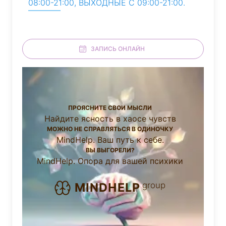
08:00-21:00, ВЫХОДНЫЕ С 09:00-21:00.
ЗАПИСЬ ОНЛАЙН
ПРОЯСНИТЕ СВОИ МЫСЛИ
Найдите ясность в хаосе чувств
МОЖНО НЕ СПРАВЛЯТЬСЯ В ОДИНОЧКУ
MindHelp. Ваш путь к себе.
ВЫ ВЫГОРЕЛИ?
MindHelp. Опора для вашей психики
group
MINDHELP