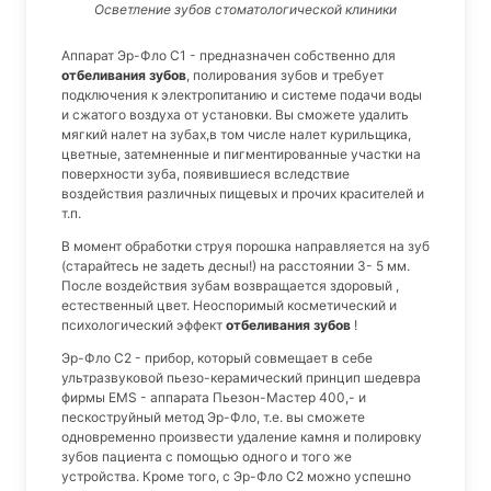
Осветление зубов стоматологической клиники
Аппарат Эр-Фло С1 - предназначен собственно для
отбеливания зубов
, полирования зубов и требует
подключения к электропитанию и системе подачи воды
и сжатого воздуха от установки. Вы сможете удалить
мягкий налет на зубах,в том числе налет курильщика,
цветные, затемненные и пигментированные участки на
поверхности зуба, появившиеся вследствие
воздействия различных пищевых и прочих красителей и
т.п.
В момент обработки струя порошка направляется на зуб
(старайтесь не задеть десны!) на расстоянии 3- 5 мм.
После воздействия зубам возвращается здоровый ,
естественный цвет. Неоспоримый косметический и
психологический эффект
отбеливания зубов
!
Эр-Фло С2 - прибор, который совмещает в себе
ультразвуковой пьезо-керамический принцип шедевра
фирмы EMS - аппарата Пьезон-Мастер 400,- и
пескоструйный метод Эр-Фло, т.е. вы сможете
одновременно произвести удаление камня и полировку
зубов пациента с помощью одного и того же
устройства. Кроме того, с Эр-Фло С2 можно успешно