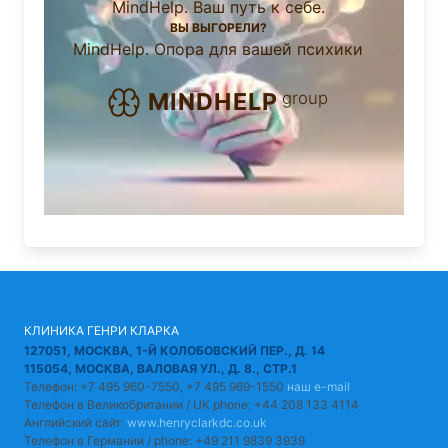
MindHelp. Ваш путь к себе.
ВЫ ВЫГОРЕЛИ?
MindHelp. Опора для вашей психики
group
MINDHELP
КЛИНИКА ГЕНРИ КЛАРКА
127051, МОСКВА, 1-Й КОЛОБОВСКИЙ ПЕР., Д. 14
115054, МОСКВА, ВАЛОВАЯ УЛ., Д. 8., СТР.1
Телефон: +7 495 960-7550, +7 495 969-1550
наш e-mail
Телефон в Великобритании / UK phone: +44 208 133 4114
Английский сайт:
www.henryclarkdc.co.uk
Телефон в Германии / phone: +49 211 9839 3939