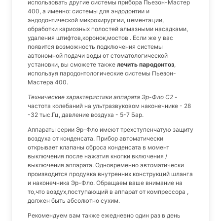
использовать другие системы прибора Пьезон-Мастер
400, а именно: системы для эндодонтии и
эндодонтической микрохирургии, цементации,
обработки кариозных полостей алмазными насадками,
удаления штифтов,коронок,мостов . Если же у вас
появится возможность подключения системы
автономной подачи воды от стоматологической
установки, вы сможете также
лечить пародонтоз
,
используя пародонтологические системы Пьезон-
Мастера 400.
Технические характеристики аппарата Эр-Фло С2
-
частота колебаний на ультразвуковом наконечнике - 28
-32 тыс.Гц, давление воздуха - 5-7 Бар.
Аппараты серии Эр-Фло имеют трехступенчатую защиту
воздуха от конденсата. Прибор автоматически
открывает клапаны сброса конденсата в момент
выключения после нажатия кнопки включения /
выключения аппарата. Одновременно автоматически
производится продувка внутренних конструкций шланга
и наконечника Эр-Фло. Обращаем ваше внимание на
то,что воздух,поступающий в аппарат от компрессора ,
должен быть абсолютно сухим.
Рекомендуем вам также ежедневно один раз в день