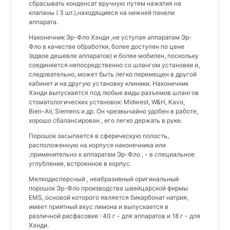
сбрасывать конденсат вручную путем нажатия на
клапаны ( 3 шт.),находящиеся на нижней панели
аппарата.
Наконечник Эр-Фло Хэнди ,не уступая аппаратам Эр-
Фло в качестве обработки, более доступен по цене
(вдвое дешевле аппаратов) и более мобилен, поскольку
соединяется непосредственно со шлангом установки и,
следовательно, может быть легко перемещен в другой
кабинет и на другую установку клиники. Наконечник
Хэнди выпускается под любые виды разъемов шлангов
стоматологических установок: Midwest, W&H, Kavo,
Bien-Air, Siemens и др. Он чрезвычайно удобен в работе,
хорошо сбалансирован , его легко держать в руке.
Порошок засыпается в сферическую полость,
расположенную на корпусе наконечника или
,применительно к аппаратам Эр-Фло , - в специальное
углубление, встроенное в корпус.
Мелкодисперсный , неабразивный оригинальный
порошок Эр-Фло производства швейцарской фирмы
EMS, основой которого является бикарбонат натрия,
имеет приятный вкус лимона и выпускается в
различной расфасовке : 40 г - для аппаратов и 18 г - для
Хэнди.