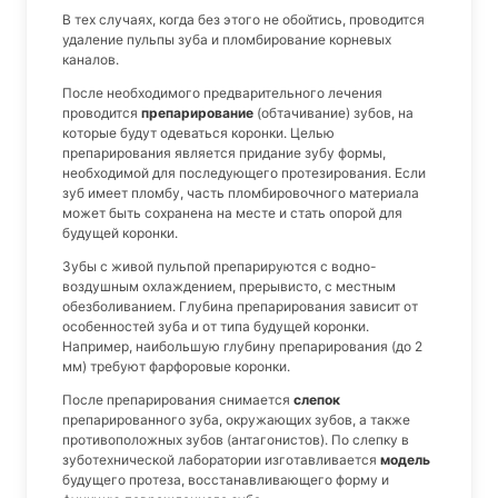
В тех случаях, когда без этого не обойтись, проводится
удаление пульпы зуба и пломбирование корневых
каналов.
После необходимого предварительного лечения
проводится
препарирование
(обтачивание) зубов, на
которые будут одеваться коронки. Целью
препарирования является придание зубу формы,
необходимой для последующего протезирования. Если
зуб имеет пломбу, часть пломбировочного материала
может быть сохранена на месте и стать опорой для
будущей коронки.
Зубы с живой пульпой препарируются с водно-
воздушным охлаждением, прерывисто, с местным
обезболиванием. Глубина препарирования зависит от
особенностей зуба и от типа будущей коронки.
Например, наибольшую глубину препарирования (до 2
мм) требуют фарфоровые коронки.
После препарирования снимается
слепок
препарированного зуба, окружающих зубов, а также
противоположных зубов (антагонистов). По слепку в
зуботехнической лаборатории изготавливается
модель
будущего протеза, восстанавливающего форму и