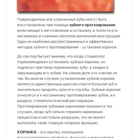
Поврежденные или утраченные зубы могут быть
восстановлены при помощи
зубного протезирования
,
включающего изготовление и установку в полости рта
несъемных и съемных протезов различной конструкции.
Один из наиболее распространенных и эффективных
методов зубного протезирования - установка коронок.
До сих пор бытует мнение, что когда стоматолог
порекомендовал установить зубные коронки, он
подписал приговор пораженному зубу, а заодно и
окружающим его зубам. На самом деле это совсем не
так. Во многих случаях установление зубной коронки
является единственным шансом спасти больной зуб и
значительно продлить срок его службы. Зубные коронки
относятся и к несъемному протезированию зубов, и к
разделу стоматологической реставрации.
Протезирование зубными коронками показано в тех
случаях, когда зуб сильно поражен кариозным
процессом и настолько разрушен, что не может
выполнять свою главную опорную функцию.
КОРОНКА
- это протез, полноценно
восстанавливающий форму, функцию и внешний вид