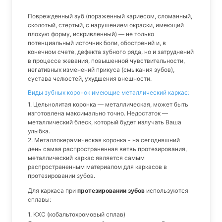
Поврежденный зуб (пораженный кариесом, сломанный,
сколотый, стертый, с нарушением окраски, имеющий
плохую форму, искривленный) — не только
потенциальный источник боли, обострений и, в
конечном счете, дефекта зубного ряда, но и затруднений
в процессе жевания, повышенной чувствительности,
негативных изменений прикуса (смыкания зубов),
сустава челюстей, ухудшения внешности.
Виды зубных коронок имеющие металлический каркас:
1. Цельнолитая коронка — металлическая, может быть
изготовлена максимально точно. Недостаток —
металлический блеск, который будет излучать Ваша
улыбка.
2. Металлокерамическая коронка - на сегодняшний
день самая распространенная ветвь протезирования,
металлический каркас является самым
распространенным материалом для каркасов в
протезировании зубов.
Для каркаса при
протезировании зубов
используются
сплавы:
1. КХС (кобальтохромовый сплав)