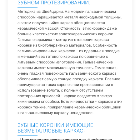
ЗУБНОМ ПРОТЕЗИРОВАНИИ.
Методика из Швейцарии. На модели гальваническим
способом наращивается металл необходимой толщины,
а затем получившийся каркас облицовывается
керамической массой. Стоимость этих коронок даже
больше классических золотокерамических коронок.
Гальванокерамика - метод изготовления каркаса
коронки из биотолерантных материалов. Особенность
гальванизированных каркасов - их идеальная посадка
и меньший вес готового каркаса по сравнению с
литьевым способом изготовления. Гальванические
каркасы имеют максимальную точность. Гомогенная,
очень гладкая поверхность гальванического каркаса
обеспечивает самую точную посадку каркаса. Главное
преимущество таких коронок при протезировании в
использование золота, с полным отсутствием
посторонних примесей - каркас создается электро-
химическим способом. Есть и недостатки - каркасы этих
коронок тонкие, прикрепление керамической облицовки
к гальваническому каркасу ненадежное.
ЗУБНЫЕ КОРОНКИ ИМЕЮЩИЕ
БЕЗМЕТАЛЛОВЫЕ КАРКАС:
Цельнокерамическая коронка или фарфоровая