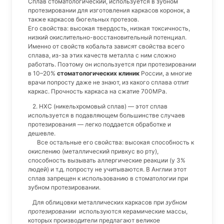
Сплав стоматологический, используется в зубном
протезировании для изготовления каркасов коронок, а
также каркасов бюгельных протезов.
Его свойства: высокая твердость, низкая токсичность,
низкий окислительно-восстановительный потенциал.
Именно от свойств кобальта зависят свойства всего
сплава, из-за этих качеств металла с ним сложно
работать. Поэтому он используется при протезировании
в 10–20%
стоматологических клиник
России, а многие
врачи попросту даже не знают, из какого сплава отлит
каркас. Прочность каркаса на сжатие 700МРа.
2. НХС (никельхромовый сплав) — этот сплав
используется в подавляющем большинстве случаев
протезирования — легко поддается обработке и
дешевле.
Все остальные его свойства: высокая способность к
окислению (металлический привкус во рту),
способность вызывать аллергические реакции (у 3%
людей) и т.д. попросту не учитываются. В Англии этот
сплав запрещен к использованию в стоматологии при
зубном протезировании.
Для облицовки металлических каркасов при
зубном
протезировании
используются керамические массы,
которых производители предлагают великое