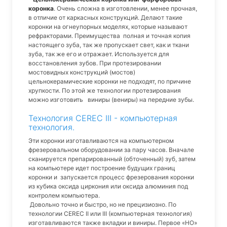
коронка
. Очень сложна в изготовлении, менее прочная,
в отличие от каркасных конструкций. Делают такие
коронки на огнеупорных моделях, которые называют
рефракторами. Преимущества полная и точная копия
настоящего зуба, так же пропускает свет, как и ткани
зуба, так же его и отражает. Используется для
восстановления зубов. При протезировании
мостовидных конструкций (мостов)
цельнокерамические коронки не подходят, по причине
хрупкости. По этой же технологии протезирования
можно изготовить виниры (вениры) на передние зубы.
Технология CEREC III - компьютерная
технология.
Эти коронки изготавливаются на компьютерном
фрезеровальном оборудовании за пару часов. Вначале
сканируется препарированный (обточенный) зуб, затем
на компьютере идет построение будущих границ
коронки и запускается процесс фрезерования коронки
из кубика оксида циркония или оксида алюминия под
контролем компьютера.
Довольно точно и быстро, но не прецизиозно. По
технологии CEREC II или III (компьютерная технология)
изготавливаются также вкладки и виниры. Первое «НО»