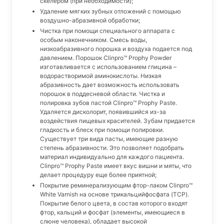
скелером (при необходимости);
Удаление мягких зубных отложений с помощью
воздушно-абразивной обработки;
Чистка при помощи специального аппарата с
особым наконечником. Смесь воды,
низкоабразивного порошка и воздуха подается под
давлением. Порошок Сlinpro™ Prophy Powder
изготавливается с использованием глицина –
водорастворимой аминокислоты. Низкая
абразивность дает возможность использовать
порошок в поддесневой области. Чистка и
полировка зубов пастой Clinpro™ Prophy Paste.
Удаляется дисколорит, появившийся из-за
воздействия пищевых красителей. Зубам придается
гладкость и блеск при помощи полировки.
Существует три вида пасты, имеющие разную
степень абразивности. Это позволяет подобрать
материал индивидуально для каждого пациента.
Clinpro™ Prophy Paste имеет вкус вишни и мяты, что
делает процедуру еще более приятной;
Покрытие реминерализующим фтор-лаком Clinpro™
White Varnish на основе трикальцийфосфата (TCP).
Покрытие белого цвета, в состав которого входят
фтор, кальций и фосфат (элементы, имеющиеся в
слюне человека), обладает высокой