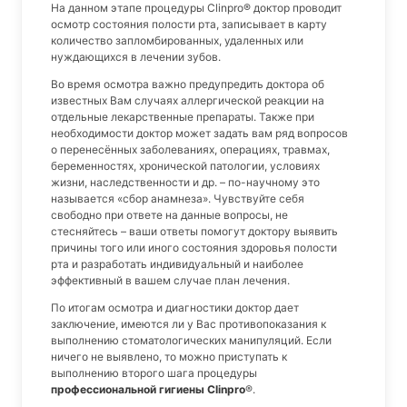
На данном этапе процедуры Clinpro® доктор проводит
осмотр состояния полости рта, записывает в карту
количество запломбированных, удаленных или
нуждающихся в лечении зубов.
Во время осмотра важно предупредить доктора об
известных Вам случаях аллергической реакции на
отдельные лекарственные препараты. Также при
необходимости доктор может задать вам ряд вопросов
о перенесённых заболеваниях, операциях, травмах,
беременностях, хронической патологии, условиях
жизни, наследственности и др. – по-научному это
называется «сбор анамнеза». Чувствуйте себя
свободно при ответе на данные вопросы, не
стесняйтесь – ваши ответы помогут доктору выявить
причины того или иного состояния здоровья полости
рта и разработать индивидуальный и наиболее
эффективный в вашем случае план лечения.
По итогам осмотра и диагностики доктор дает
заключение, имеются ли у Вас противопоказания к
выполнению стоматологических манипуляций. Если
ничего не выявлено, то можно приступать к
выполнению второго шага процедуры
профессиональной гигиены Clinpro
®.