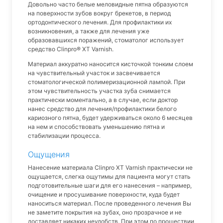
Довольно часто белые меловидные пятна образуются
на поверхности зубов вокруг брекетов, в период
ортодонтического лечения. Для профилактики их
возникновения, а также для лечения уже
образовавшихся поражений, стоматолог использует
средство Clinpro® XT Varnish.
Материал аккуратно наносится кисточкой тонким слоем
на чувствительный участок и засвечивается
стоматологической полимеризационной лампой. При
этом чувствительность участка зуба снимается
практически моментально, а в случае, если доктор
нанес средство для лечения/профилактики белого
кариозного пятна, будет удерживаться около 6 месяцев
на нем и способствовать уменьшению пятна и
стабилизации процесса.
Ощущения
Нанесение материала Clinpro XT Varnish практически не
ощущается, слегка ощутимы для пациента могут стать
подготовительные шаги для его нанесения – например,
очищение и просушивание поверхности, куда будет
наноситься материал. После проведенного лечения Вы
не заметите покрытия на зубах, оно прозрачное и не
доставляет никаких неудобств. При этом по прошествии