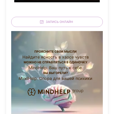
ЗАПИСЬ ОНЛАЙН
ПРОЯСНИТЕ СВОИ МЫСЛИ
Найдите ясность в хаосе чувств
МОЖНО НЕ СПРАВЛЯТЬСЯ В ОДИНОЧКУ
MindHelp. Ваш путь к себе.
ВЫ ВЫГОРЕЛИ?
MindHelp. Опора для вашей психики
group
MINDHELP