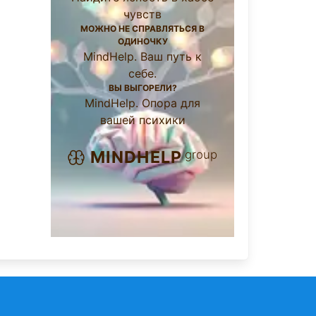
чувств
МОЖНО НЕ СПРАВЛЯТЬСЯ В
ОДИНОЧКУ
MindHelp. Ваш путь к
себе.
ВЫ ВЫГОРЕЛИ?
MindHelp. Опора для
вашей психики
group
MINDHELP