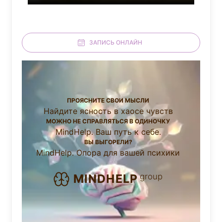
ЗАПИСЬ ОНЛАЙН
ПРОЯСНИТЕ СВОИ МЫСЛИ
Найдите ясность в хаосе чувств
МОЖНО НЕ СПРАВЛЯТЬСЯ В ОДИНОЧКУ
MindHelp. Ваш путь к себе.
ВЫ ВЫГОРЕЛИ?
MindHelp. Опора для вашей психики
group
MINDHELP