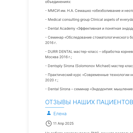
объединениях:
- ММСИ им. Н.А. Семашко «обезболивание и неотл
- Medical consulting group Clinical aspets of everyd
- Dental Academy «Эффективная и понятная эндодонт
- Семинар «Обследование стоматологического бо
2016 г.
- DURR DENTAL мастер-класс – обработка корне
Москва 2016 г.;
- Dentsply Sirona (Solomonov Michael) мастер кла
- Практический курс «Современные технологии н
2020 г.;
- Dental Sirona – семинар «Эндодонтия: мышление 
ОТЗЫВЫ НАШИХ ПАЦИЕНТО
Елена
11 Апр 2025