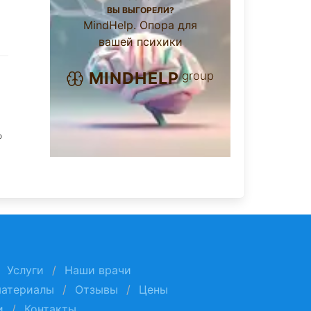
ВЫ ВЫГОРЕЛИ?
MindHelp. Опора для
вашей психики
group
MINDHELP
о
Услуги
Наши врачи
материалы
Отзывы
Цены
и
Контакты