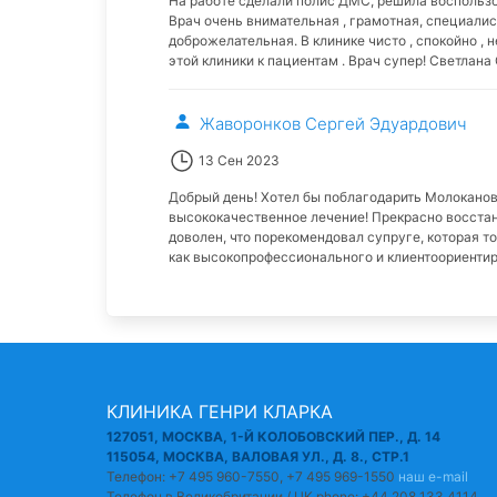
На работе сделали полис ДМС, решила воспользо
Врач очень внимательная , грамотная, специалис
доброжелательная. В клинике чисто , спокойно ,
этой клиники к пациентам . Врач супер! Светлана
Жаворонков Сергей Эдуардович
13 Сен 2023
Добрый день! Хотел бы поблагодарить Молоканов
высококачественное лечение! Прекрасно восстан
доволен, что порекомендовал супруге, которая 
как высокопрофессионального и клиентоориентир
КЛИНИКА ГЕНРИ КЛАРКА
127051, МОСКВА, 1-Й КОЛОБОВСКИЙ ПЕР., Д. 14
115054, МОСКВА, ВАЛОВАЯ УЛ., Д. 8., СТР.1
Телефон: +7 495 960-7550, +7 495 969-1550
наш e-mail
Телефон в Великобритании / UK phone: +44 208 133 4114