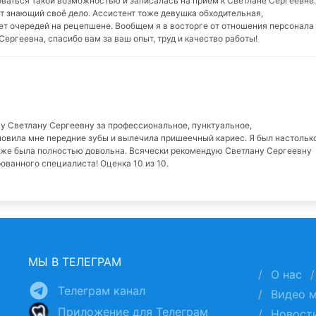
ваться такой возможностью и записалась на приём к Светлане Сергеевне.
т знающий своё дело. Ассистент тоже девушка обходительная,
 нет очередей на рецепшене. Вообщем я в восторге от отношения персонала
 Сергеевна, спасибо вам за ваш опыт, труд и качество работы!
у Светлану Сергеевну за профессиональное, пунктуальное,
овила мне передние зубы и вылечила пришеечный кариес. Я был настольк
тоже была полностью довольна. Всячески рекомендую Светлану Сергеевну
ованного специалиста! Оценка 10 из 10.
МЫ В ТЕЛЕГРАМ
О нас
Телеграм канал
Видео 
Приложение для Телеграм
Новост