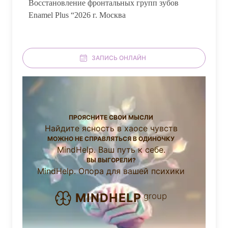
Восстановление фронтальных групп зубов
Enamel Plus “2026 г. Москва
ЗАПИСЬ ОНЛАЙН
ПРОЯСНИТЕ СВОИ МЫСЛИ
Найдите ясность в хаосе чувств
МОЖНО НЕ СПРАВЛЯТЬСЯ В ОДИНОЧКУ
MindHelp. Ваш путь к себе.
ВЫ ВЫГОРЕЛИ?
MindHelp. Опора для вашей психики
group
MINDHELP