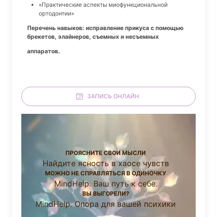
«Практические аспекты миофункциональной
ортодонтии»
Перечень навыков: исправление прикуса с помощью
брекетов, элайнеров, съемных и несъемных
аппаратов.
ЗАПИСЬ ОНЛАЙН
ПРОЯСНИТЕ СВОИ МЫСЛИ
Найдите ясность в хаосе чувств
МОЖНО НЕ СПРАВЛЯТЬСЯ В ОДИНОЧКУ
MindHelp. Ваш путь к себе.
ВЫ ВЫГОРЕЛИ?
MindHelp. Опора для вашей психики