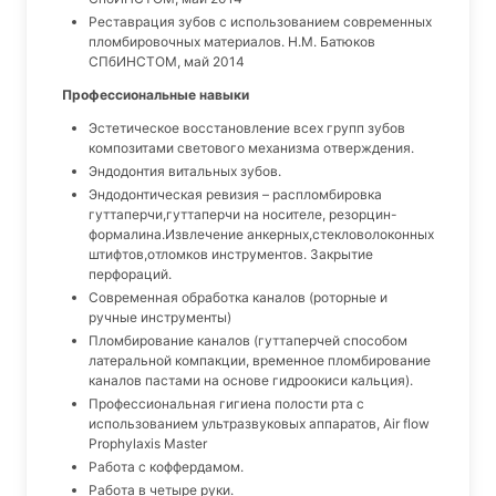
Реставрация зубов с использованием современных
пломбировочных материалов. Н.М. Батюков
СПбИНСТОМ, май 2014
Профессиональные навыки
Эстетическое восстановление всех групп зубов
композитами светового механизма отверждения.
Эндодонтия витальных зубов.
Эндодонтическая ревизия – распломбировка
гуттаперчи,гуттаперчи на носителе, резорцин-
формалина.Извлечение анкерных,стекловолоконных
штифтов,отломков инструментов. Закрытие
перфораций.
Современная обработка каналов (роторные и
ручные инструменты)
Пломбирование каналов (гуттаперчей способом
латеральной компакции, временное пломбирование
каналов пастами на основе гидроокиси кальция).
Профессиональная гигиена полости рта с
использованием ультразвуковых аппаратов, Air flow
Prophylaxis Master
Работа с коффердамом.
Работа в четыре руки.