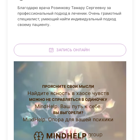
Благодарю врача Розинкову Тамару Сергеевну за
профессиональный подход в лечении. Очень грамотный
специалист, умеющий найти индивидуальный подход
своему пациенту.
ЗАПИСЬ ОНЛАЙН
ПРОЯСНИТЕ СВОИ МЫСЛИ
Найдите ясность в хаосе чувств
МОЖНО НЕ СПРАВЛЯТЬСЯ В ОДИНОЧКУ
MindHelp. Ваш путь к себе.
ВЫ ВЫГОРЕЛИ?
MindHelp. Опора для вашей психики
group
MINDHELP