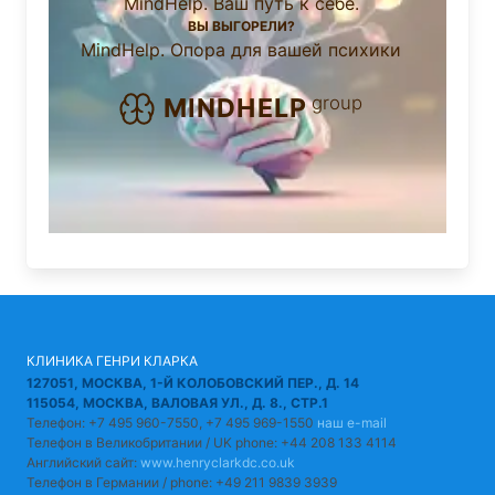
MindHelp. Ваш путь к себе.
ВЫ ВЫГОРЕЛИ?
MindHelp. Опора для вашей психики
group
MINDHELP
КЛИНИКА ГЕНРИ КЛАРКА
127051, МОСКВА, 1-Й КОЛОБОВСКИЙ ПЕР., Д. 14
115054, МОСКВА, ВАЛОВАЯ УЛ., Д. 8., СТР.1
Телефон: +7 495 960-7550, +7 495 969-1550
наш e-mail
Телефон в Великобритании / UK phone: +44 208 133 4114
Английский сайт:
www.henryclarkdc.co.uk
Телефон в Германии / phone: +49 211 9839 3939