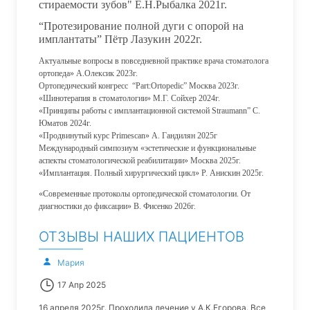
стираемости зубов" Е.Н.Рыбалка 2021г.
“Протезирование полной дуги с опорой на
имплантаты” Пётр Лазукин 2022г.
Актуальные вопросы в повседневной практике врача стоматолога
ортопеда» А.Олексик 2023г.
Ортопедический конгресс “Part:Ortopedic” Москва 2023г.
«Шинотерапия в стоматологии» М.Г. Сойхер 2024г.
«Принципы работы с имплантационной системой Straumann” С.
Юматов 2024г.
«Продвинутый курс Primescan» А. Гандилян 2025г
Международный симпозиум «эстетические и функциональные
аспекты стоматологической реабилитации» Москва 2025г.
«Имплантация. Полный хирургический цикл» Р. Анискин 2025г.
«Современные протоколы ортопедической стоматологии. От
диагностики до фиксации» В. Фисенко 2026г.
ОТЗЫВЫ НАШИХ ПАЦИЕНТОВ
Мария
17 Апр 2025
16 апреля 2025г. Проходила лечение у А.К.Егорова. Все