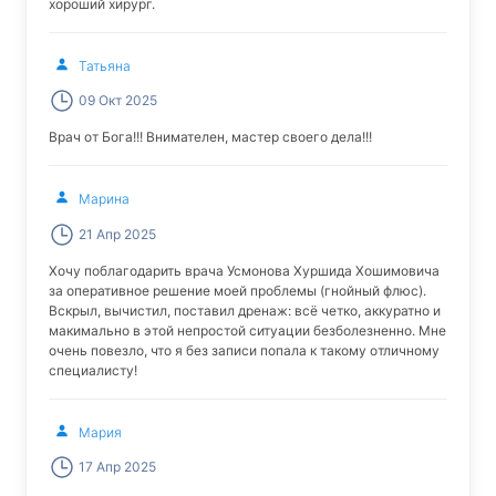
хороший хирург.
Татьяна
09 Окт 2025
Врач от Бога!!! Внимателен, мастер своего дела!!!
Марина
21 Апр 2025
Хочу поблагодарить врача Усмонова Хуршида Хошимовича
за оперативное решение моей проблемы (гнойный флюс).
Вскрыл, вычистил, поставил дренаж: всё четко, аккуратно и
макимально в этой непростой ситуации безболезненно. Мне
очень повезло, что я без записи попала к такому отличному
специалисту!
Мария
17 Апр 2025