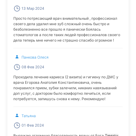
13 Мар 2024
Просто потрясающий врач внимательный , профессионал
своего дела удалил мне зуб сложный очень быстро и
безболезненно все прошло я панически боялась
стоматологов а после таких людей профессионалов своего
дела теперь мне ничего не страшно спасибо огромное !
Панкова Олеся
08 Фев 2024
Проходила лечение кариеса (2 визита) и гигиену по ДМС у
врача Егорова Анатолия Константиновича, очень
понравился прием, зубки залечили, никаких навязываний
доп услуг, с доктором было комфортно лечиться, если
потребуется, запишусь снова к нему. Рекомендую!
Татьяна
01 Фев 2024
Выражаю огромную благодарность врачу от Бога
Тимуру