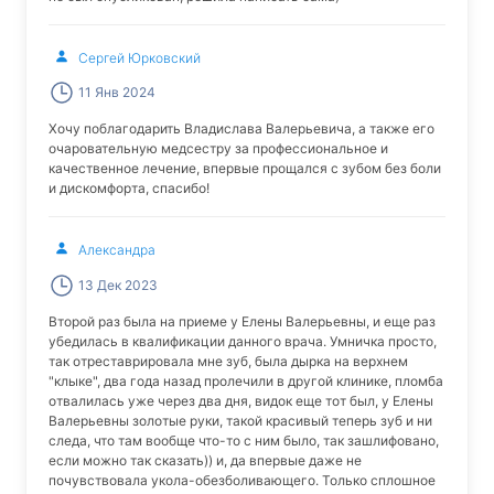
Сергей Юрковский
11 Янв 2024
Хочу поблагодарить Владислава Валерьевича, а также его
очаровательную медсестру за профессиональное и
качественное лечение, впервые прощался с зубом без боли
и дискомфорта, спасибо!
Александра
13 Дек 2023
Второй раз была на приеме у Елены Валерьевны, и еще раз
убедилась в квалификации данного врача. Умничка просто,
так отреставрировала мне зуб, была дырка на верхнем
"клыке", два года назад пролечили в другой клинике, пломба
отвалилась уже через два дня, видок еще тот был, у Елены
Валерьевны золотые руки, такой красивый теперь зуб и ни
следа, что там вообще что-то с ним было, так зашлифовано,
если можно так сказать)) и, да впервые даже не
почувствовала укола-обезболивающего. Только сплошное