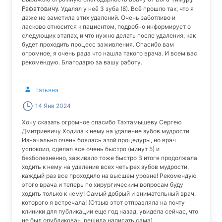
Рафатовичу
. Удалял у неё 3 зуба (8). Всё прошло так, что я
даже не заметила этих удалений. Очень заботливо и
ласково относится к пациентом, подробно информирует о
следующих этапах, и что нужно делать после удаления, как
будет проходить процесс заживления. Спасибо вам
огромное, я очень рада что нашла такого врача. И всем вас
рекомендую. Благодарю за вашу работу.
Татьяна
14 Янв 2024
Хочу сказать огромное спасибо Тахтамышеву Сергею
Дмитриевичу Ходила к нему на удаление зубов мудрости
Изначально очень боялась этой процедуры, но врач
успокоил, сделал все очень быстро (минут 5) и
безболезненно, заживало тоже быстро В итоге продолжала
ходить к нему на удаление всех четырех зубов мудрости,
каждый раз все проходило на высшем уровне! Рекомендую
этого врача и теперь по хирургическим вопросам буду
ходить только к нему! Самый добрый и внимательный врач,
которого я встречала! (Отзыв этот отправляла на почту
клиники для публикации еще год назад, увидела сейчас, что
не был опубликован, решила написать сама)