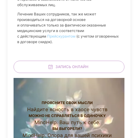
обслуживаемых лиц.
Лечение Ваших сотрудников, так же может
производиться на договорной основе
и оплачиваться только за фактически оказанные
медицинские услуги в соответствии
с действующим
Прейскурантом
(с учетом оговоренных
в договоре скидок).
ЗАПИСЬ ОНЛАЙН
ПРОЯСНИТЕ СВОИ МЫСЛИ
Найдите ясность в хаосе чувств
МОЖНО НЕ СПРАВЛЯТЬСЯ В ОДИНОЧКУ
MindHelp. Ваш путь к себе.
ВЫ ВЫГОРЕЛИ?
MindHelp. Опора для вашей психики