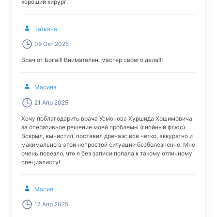
хороший хирург.
Татьяна
09 Окт 2025
Врач от Бога!!! Внимателен, мастер своего дела!!!
Марина
21 Апр 2025
Хочу поблагодарить врача Усмонова Хуршида Хошимовича
за оперативное решение моей проблемы (гнойный флюс).
Вскрыл, вычистил, поставил дренаж: всё четко, аккуратно и
макимально в этой непростой ситуации безболезненно. Мне
очень повезло, что я без записи попала к такому отличному
специалисту!
Мария
17 Апр 2025