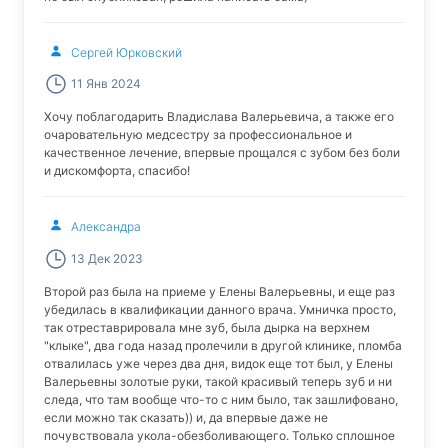
Сергей Юрковский
11 Янв 2024
Хочу поблагодарить Владислава Валерьевича, а также его
очаровательную медсестру за профессиональное и
качественное лечение, впервые прощался с зубом без боли
и дискомфорта, спасибо!
Александра
13 Дек 2023
Второй раз была на приеме у Елены Валерьевны, и еще раз
убедилась в квалификации данного врача. Умничка просто,
так отреставрировала мне зуб, была дырка на верхнем
"клыке", два года назад пролечили в другой клинике, пломба
отвалилась уже через два дня, видок еще тот был, у Елены
Валерьевны золотые руки, такой красивый теперь зуб и ни
следа, что там вообще что-то с ним было, так зашлифовано,
если можно так сказать)) и, да впервые даже не
почувствовала укола-обезболивающего. Только сплошное