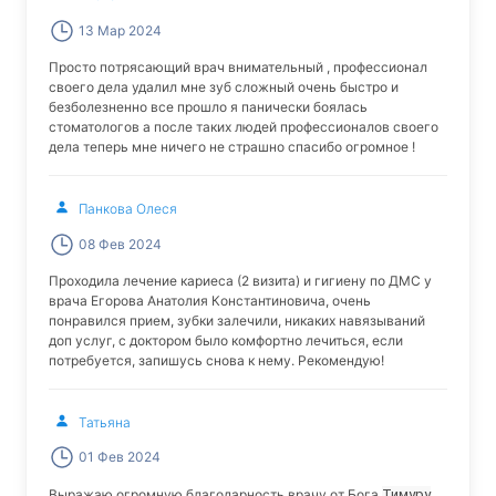
13 Мар 2024
Просто потрясающий врач внимательный , профессионал
своего дела удалил мне зуб сложный очень быстро и
безболезненно все прошло я панически боялась
стоматологов а после таких людей профессионалов своего
дела теперь мне ничего не страшно спасибо огромное !
Панкова Олеся
08 Фев 2024
Проходила лечение кариеса (2 визита) и гигиену по ДМС у
врача Егорова Анатолия Константиновича, очень
понравился прием, зубки залечили, никаких навязываний
доп услуг, с доктором было комфортно лечиться, если
потребуется, запишусь снова к нему. Рекомендую!
Татьяна
01 Фев 2024
Выражаю огромную благодарность врачу от Бога
Тимуру