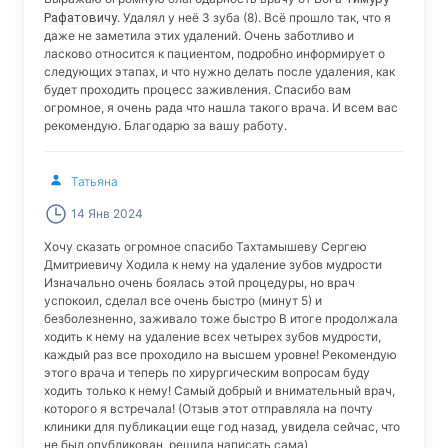
Рафатовичу
. Удалял у неё 3 зуба (8). Всё прошло так, что я
даже не заметила этих удалений. Очень заботливо и
ласково относится к пациентом, подробно информирует о
следующих этапах, и что нужно делать после удаления, как
будет проходить процесс заживления. Спасибо вам
огромное, я очень рада что нашла такого врача. И всем вас
рекомендую. Благодарю за вашу работу.
Татьяна
14 Янв 2024
Хочу сказать огромное спасибо Тахтамышеву Сергею
Дмитриевичу Ходила к нему на удаление зубов мудрости
Изначально очень боялась этой процедуры, но врач
успокоил, сделал все очень быстро (минут 5) и
безболезненно, заживало тоже быстро В итоге продолжала
ходить к нему на удаление всех четырех зубов мудрости,
каждый раз все проходило на высшем уровне! Рекомендую
этого врача и теперь по хирургическим вопросам буду
ходить только к нему! Самый добрый и внимательный врач,
которого я встречала! (Отзыв этот отправляла на почту
клиники для публикации еще год назад, увидела сейчас, что
не был опубликован, решила написать сама)