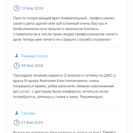
13 Мар 2024
Просто потрясающий врач внимательный , профессионал
своего дела удалил мне зуб сложный очень быстро и
безболезненно все прошло я панически боялась
стоматологов а после таких людей профессионалов своего
дела теперь мне ничего не страшно спасибо огромное !
Панкова Олеся
08 Фев 2024
Проходила лечение кариеса (2 визита) и гигиену по ДМС у
врача Егорова Анатолия Константиновича, очень
понравился прием, зубки залечили, никаких навязываний
доп услуг, с доктором было комфортно лечиться, если
потребуется, запишусь снова к нему. Рекомендую!
Татьяна
01 Фев 2024
Выражаю огромную благодарность врачу от Бога
Тимуру