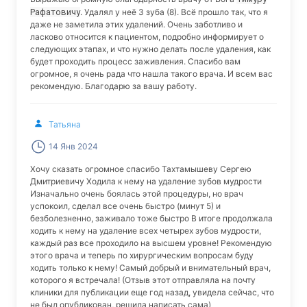
Рафатовичу
. Удалял у неё 3 зуба (8). Всё прошло так, что я
даже не заметила этих удалений. Очень заботливо и
ласково относится к пациентом, подробно информирует о
следующих этапах, и что нужно делать после удаления, как
будет проходить процесс заживления. Спасибо вам
огромное, я очень рада что нашла такого врача. И всем вас
рекомендую. Благодарю за вашу работу.
Татьяна
14 Янв 2024
Хочу сказать огромное спасибо Тахтамышеву Сергею
Дмитриевичу Ходила к нему на удаление зубов мудрости
Изначально очень боялась этой процедуры, но врач
успокоил, сделал все очень быстро (минут 5) и
безболезненно, заживало тоже быстро В итоге продолжала
ходить к нему на удаление всех четырех зубов мудрости,
каждый раз все проходило на высшем уровне! Рекомендую
этого врача и теперь по хирургическим вопросам буду
ходить только к нему! Самый добрый и внимательный врач,
которого я встречала! (Отзыв этот отправляла на почту
клиники для публикации еще год назад, увидела сейчас, что
не был опубликован, решила написать сама)