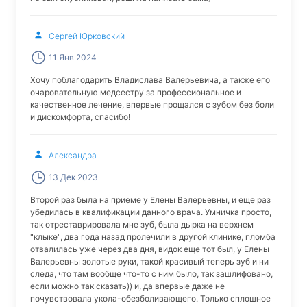
Сергей Юрковский
11 Янв 2024
Хочу поблагодарить Владислава Валерьевича, а также его
очаровательную медсестру за профессиональное и
качественное лечение, впервые прощался с зубом без боли
и дискомфорта, спасибо!
Александра
13 Дек 2023
Второй раз была на приеме у Елены Валерьевны, и еще раз
убедилась в квалификации данного врача. Умничка просто,
так отреставрировала мне зуб, была дырка на верхнем
"клыке", два года назад пролечили в другой клинике, пломба
отвалилась уже через два дня, видок еще тот был, у Елены
Валерьевны золотые руки, такой красивый теперь зуб и ни
следа, что там вообще что-то с ним было, так зашлифовано,
если можно так сказать)) и, да впервые даже не
почувствовала укола-обезболивающего. Только сплошное